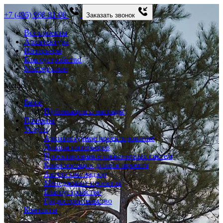
+7 (495) 968-81-00
Заказать звонок
Все проекты
Архитектура
Интерьеры
Благоустройство
Мастер-план
Меню
Бюро
Публикации и награды
Проекты
Услуги
Архитектурное проектирование
Дизайн интерьеров
Проектирование инженерных систем
Комплектация дизайн-проекта
Авторский надзор
Менеджмент проектов
Благоустройство
Градостроительство
Контакты