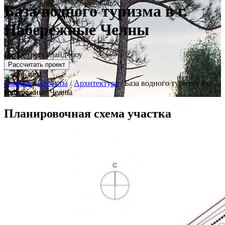
База водного туризма в г.
Набережные Челны
Посмотреть слайд-шоу
Рассчитать проект
Главная
/
Проекты
/
Архитектура
/
База водного туризма в г.
Набережные Челны
Планировочная схема участка