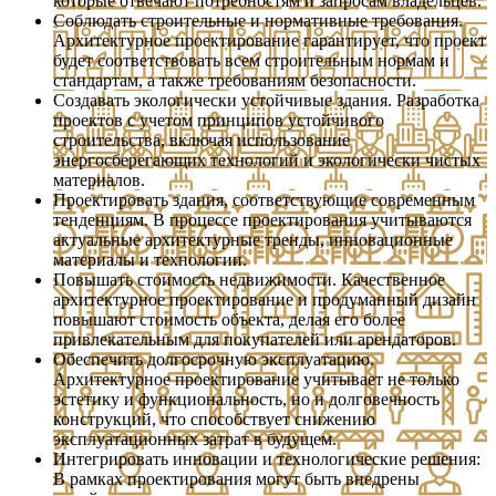
которые отвечают потребностям и запросам владельцев.
Соблюдать строительные и нормативные требования.
Архитектурное проектирование гарантирует, что проект
будет соответствовать всем строительным нормам и
стандартам, а также требованиям безопасности.
Создавать экологически устойчивые здания. Разработка
проектов с учетом принципов устойчивого
строительства, включая использование
энергосберегающих технологий и экологически чистых
материалов.
Проектировать здания, соответствующие современным
тенденциям. В процессе проектирования учитываются
актуальные архитектурные тренды, инновационные
материалы и технологии.
Повышать стоимость недвижимости. Качественное
архитектурное проектирование и продуманный дизайн
повышают стоимость объекта, делая его более
привлекательным для покупателей или арендаторов.
Обеспечить долгосрочную эксплуатацию.
Архитектурное проектирование учитывает не только
эстетику и функциональность, но и долговечность
конструкций, что способствует снижению
эксплуатационных затрат в будущем.
Интегрировать инновации и технологические решения:
В рамках проектирования могут быть внедрены