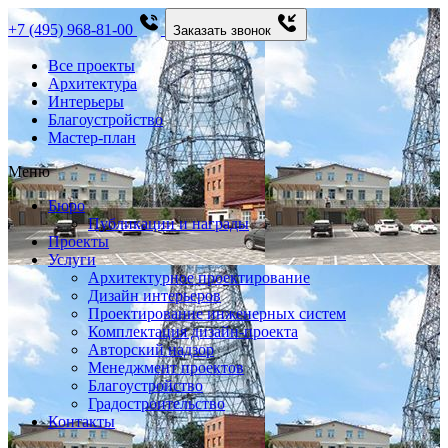
+7 (495) 968-81-00
Заказать звонок
Все проекты
Архитектура
Интерьеры
Благоустройство
Мастер-план
Меню
Бюро
Публикации и награды
Проекты
Услуги
Архитектурное проектирование
Дизайн интерьеров
Проектирование инженерных систем
Комплектация дизайн-проекта
Авторский надзор
Менеджмент проектов
Благоустройство
Градостроительство
Контакты