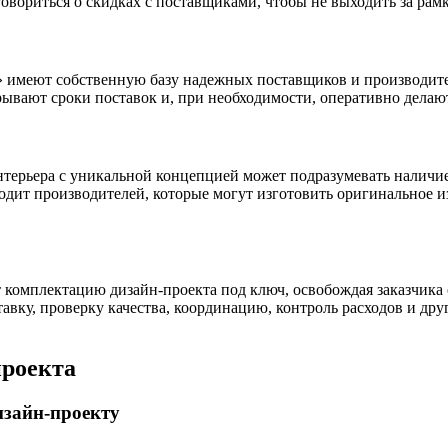
овориться о скидках с поставщиками, чтобы не выходить за рам
имеют собственную базу надежных поставщиков и производите
срывают сроки поставок и, при необходимости, оперативно дела
нтерьера с уникальной концепцией может подразумевать наличи
ходит производителей, которые могут изготовить оригинальное 
комплектацию дизайн-проекта под ключ, освобождая заказчика 
тавку, проверку качества, координацию, контроль расходов и др
проекта
изайн-проекту