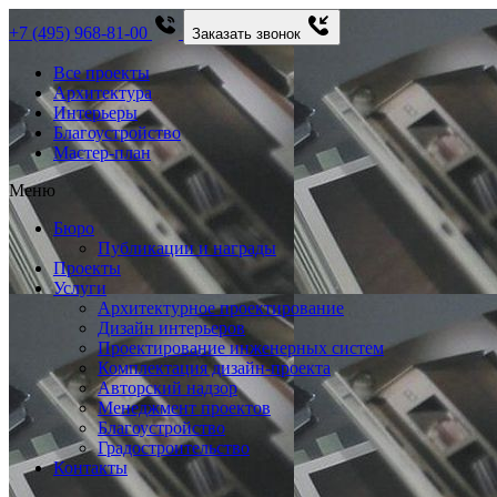
+7 (495) 968-81-00
Заказать звонок
Все проекты
Архитектура
Интерьеры
Благоустройство
Мастер-план
Меню
Бюро
Публикации и награды
Проекты
Услуги
Архитектурное проектирование
Дизайн интерьеров
Проектирование инженерных систем
Комплектация дизайн-проекта
Авторский надзор
Менеджмент проектов
Благоустройство
Градостроительство
Контакты