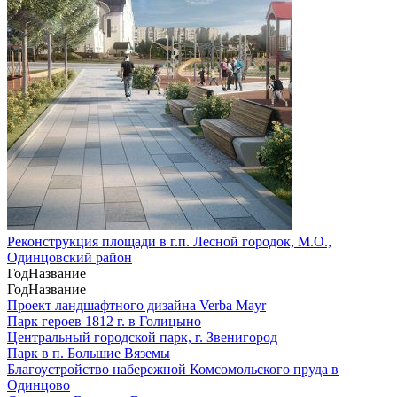
Реконструкция площади в г.п. Лесной городок, М.О.,
Одинцовский район
Год
Название
Год
Название
Проект ландшафтного дизайна Verba Mayr
Парк героев 1812 г. в Голицыно
Центральный городской парк, г. Звенигород
Парк в п. Большие Вяземы
Благоустройство набережной Комсомольского пруда в
Одинцово