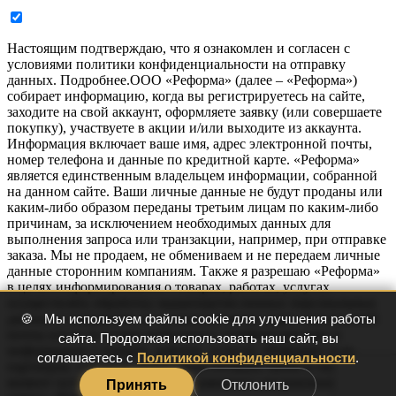
Настоящим подтверждаю, что я ознакомлен и согласен с
условиями политики конфиденциальности на отправку
данных.
Подробнее.
ООО «Реформа» (далее – «Реформа»)
собирает информацию, когда вы регистрируетесь на сайте,
заходите на свой аккаунт, оформляете заявку (или совершаете
покупку), участвуете в акции и/или выходите из аккаунта.
Информация включает ваше имя, адрес электронной почты,
номер телефона и данные по кредитной карте. «Реформа»
является единственным владельцем информации, собранной
на данном сайте. Ваши личные данные не будут проданы или
каким-либо образом переданы третьим лицам по каким-либо
причинам, за исключением необходимых данных для
выполнения запроса или транзакции, например, при отправке
заказа. Мы не продаем, не обмениваем и не передаем личные
данные сторонним компаниям. Также я разрешаю «Реформа»
в целях информирования о товарах, работах, услугах
осуществлять обработку вышеперечисленных персональных
🍪
Мы используем файлы cookie для улучшения работы
данных и направлять на указанный мною адрес электронной
почты и/или на номер мобильного телефона рекламу и
сайта. Продолжая использовать наш сайт, вы
информацию о товарах, работах, услугах «Реформа» и ее
соглашаетесь с
Политикой конфиденциальности
.
партнеров. Согласие может быть отозвано мною в любой
момент путем направления письменного уведомления по
Принять
Отклонить