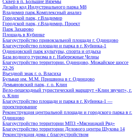
Сквер в п. Большие Вяземы
Дизайн код Индустриального парка М8
Владимир парк.Комплексный анализ
Городской парк, г.Владимир
Городской парк, г.Владимир. Проект
Парк Захарово
Площадь в Кубинке
Благоустройство привокзальной площади г. Одинцово
Благоустройство площади и парка в г. Кубинка-1
Одинцовский парк культуры, спорта и отдыха
База водного туризма в г. Набережные Челны
Благоустройство территории. Одинцово, Можайское шоссе
22-26
Въездной знак г. о. Власиха
Бульвар им. М.М. Пришвина в г. Одинцово
Демьяновский парк, г. о. Клин
Вело-пешеходный туристический маршрут «Клин звучит», г.
о. Клин
Благоустройство площади и парка в г. Кубинка-1 —
проектирование
Реконструкция центральной площади и городского парка в г.
Одинцово
Благоустройство территории МПЗ «Мясницкий Ряд»
Благоустройство территории Делового центра Шухова 14
Реконструкция дома с благоустройством