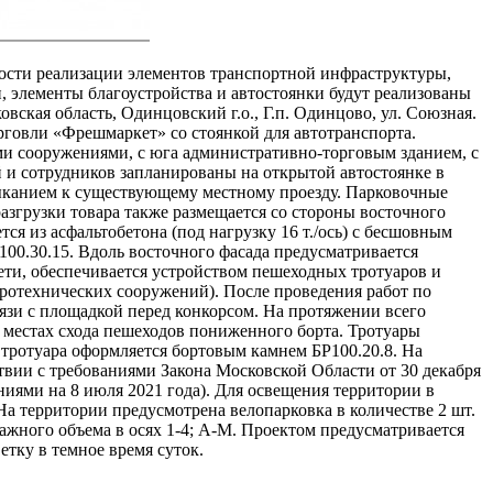
ности реализации элементов транспортной инфраструктуры,
 элементы благоустройства и автостоянки будут реализованы
ская область, Одинцовский г.о., Г.п. Одинцово, ул. Союзная.
рговли «Фрешмаркет» со стоянкой для автотранспорта.
ми сооружениями, с юга административно-торговым зданием, с
 и сотрудников запланированы на открытой автостоянке в
имыканием к существующему местному проезду. Парковочные
згрузки товара также размещается со стороны восточного
ся из асфальтобетона (под нагрузку 16 т./ось) с бесшовным
0.30.15. Вдоль восточного фасада предусматривается
ети, обеспечивается устройством пешеходных тротуаров и
дротехнических сооружений). После проведения работ по
вязи с площадкой перед конкорсом. На протяжении всего
 местах схода пешеходов пониженного борта. Тротуары
 тротуара оформляется бортовым камнем БР100.20.8. На
твии с требованиями Закона Московской Области от 30 декабря
ниями на 8 июля 2021 года). Для освещения территории в
а территории предусмотрена велопарковка в количестве 2 шт.
ажного объема в осях 1-4; А-М. Проектом предусматривается
тку в темное время суток.