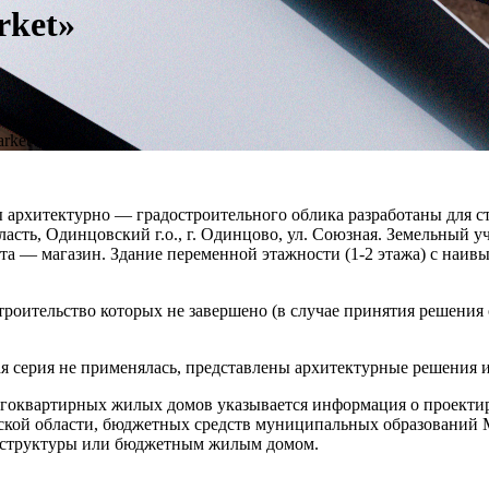
rket»
rket»
 архитектурно — градостроительного облика разработаны для ст
ласть, Одинцовский г.о., г. Одинцово, ул. Союзная. Земельный 
та — магазин. Здание переменной этажности (1-2 этажа) с наивы
троительство которых не завершено (в случае принятия решения 
я серия не применялась, представлены архитектурные решения 
гоквартирных жилых домов указывается информация о проектиро
ской области, бюджетных средств муниципальных образований М
раструктуры или бюджетным жилым домом.