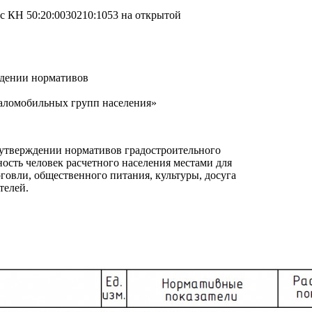
c КН 50:20:0030210:1053 на открытой
ждении нормативов
маломобильных групп населения»
б утверждении нормативов градостроительного
сть человек расчетного населения местами для
рговли, общественного питания, культуры, досуга
телей.