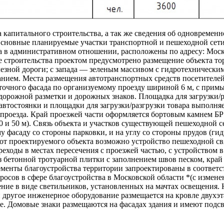
а капитального строительства, а так же сведения об одновремен
Основные планируемые участки транспортной и пешеходной сети,
а в административном отношении, расположены по адресу: Москов
е строительства проектом предусмотрено размещение объекта то
езной дороги; с запада — зеленым массивом с гидротехнически
нием. Места размещения автотранспортных средств посетителей
осточного фасада по организуемому проезду шириной 6 м, с пр
орожной разметки и дорожных знаков. Площадка для загрузки/ра
втостоянки и площадки для загрузки/разгрузки товара выполняет
оезда. Край проезжей части оформляется бортовым камнем БР10
 и 50 м). Связь объекта и участков существующей пешеходной с
 фасаду со стороны парковки, и на углу со стороны прудов (ги
а от проектируемого объекта возможно устройство пешеходной с
оды в местах пересечения с проезжей частью, с устройством в
з бетонной тротуарной плитки c заполнением швов песком, край
ементы благоустройства территории запроектированы в соответс
осов в сфере благоустройства в Московской области *(с измене
ие в виде светильников, установленных на мачтах освещения. Н
 другое инженерное оборудование размещается на кровле двухэт
. Домовые знаки размещаются на фасадах здания и имеют подсве