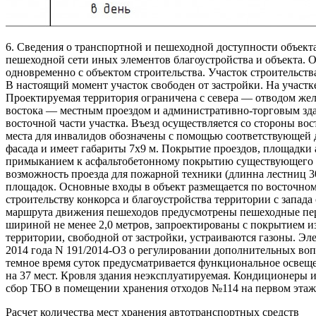
6. Сведения о транспортной и пешеходной доступности объект
пешеходной сети иных элементов благоустройства и объекта. 
одновременно с объектом строительства. Участок строительств
В настоящий момент участок свободен от застройки. На участк
Проектируемая территория ограничена с севера — отводом жел
востока — местным проездом и административно-торговым зда
восточной части участка. Въезд осуществляется со стороны в
места для инвалидов обозначены с помощью соответствующей д
фасада и имеет габариты 7х9 м. Покрытие проездов, площадки а
примыканием к асфальтобетонному покрытию существующего пр
возможность проезда для пожарной техники (длинна лестниц 30
площадок. Основные входы в объект размещается по восточному
строительству конкорса и благоустройства территории с запад
маршрута движения пешеходов предусмотрены пешеходные перех
шириной не менее 2,0 метров, запроектированы с покрытием и
территории, свободной от застройки, устраиваются газоны. Эл
2014 года N 191/2014-ОЗ о регулировании дополнительных вопр
темное время суток предусматривается функциональное освещен
на 37 мест. Кровля здания неэксплуатируемая. Кондиционеры и
сбор ТБО в помещении хранения отходов №114 на первом этаже
Расчет количества мест хранения автотранспортных средств