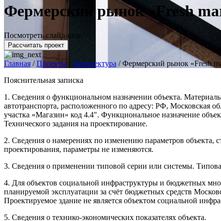
Фермерский рынок «Fresh ma
Посмотреть слайд-шоу
Рассчитать проект
Главная
/
Проекты
/
Архитектура
/
Фермерский рынок «Fresh ma
Пояснительная записка
1. Сведения о функциональном назначении объекта. Материалы
автотранспорта, расположенного по адресу: РФ, Московская об
участка «Магазин» код 4.4″. Функциональное назначение объек
Технического задания на проектирование.
2. Сведения о намерениях по изменению параметров объекта, с
проектирования, параметры не изменяются.
3. Сведения о применении типовой серии или системы. Типова
4. Для объектов социальной инфраструктуры и бюджетных мно
планируемой эксплуатации за счёт бюджетных средств Москов
Проектируемое здание не является объектом социальной инф
5. Сведения о технико-экономических показателях объекта.