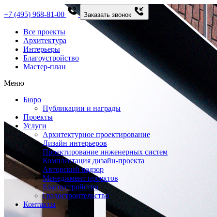
+7 (495) 968-81-00
Заказать звонок
Все проекты
Архитектура
Интерьеры
Благоустройство
Мастер-план
Меню
Бюро
Публикации и награды
Проекты
Услуги
Архитектурное проектирование
Дизайн интерьеров
Проектирование инженерных систем
Комплектация дизайн-проекта
Авторский надзор
Менеджмент проектов
Благоустройство
Градостроительство
Контакты