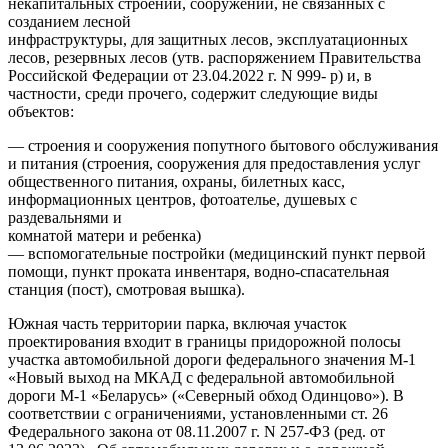
некапитальных строений, сооружений, не связанных с
созданием лесной
инфраструктуры, для защитных лесов, эксплуатационных
лесов, резервных лесов (утв. распоряжением Правительства
Российской Федерации от 23.04.2022 г. N 999- р) и, в
частности, среди прочего, содержит следующие виды
объектов:
— строения и сооружения попутного бытового обслуживания
и питания (строения, сооружения для предоставления услуг
общественного питания, охраны, билетных касс,
информационных центров, фотоателье, душевых с
раздевальнями и
комнатой матери и ребенка)
— вспомогательные постройки (медицинский пункт первой
помощи, пункт проката инвентаря, водно-спасательная
станция (пост), смотровая вышка).
Южная часть территории парка, включая участок
проектирования входит в границы придорожной полосы
участка автомобильной дороги федерального значения М-1
«Новый выход на МКАД с федеральной автомобильной
дороги М-1 «Беларусь» («Северный обход Одинцово»). В
соответствии с ограничениями, установленными ст. 26
Федерального закона от 08.11.2007 г. N 257-ФЗ (ред. от