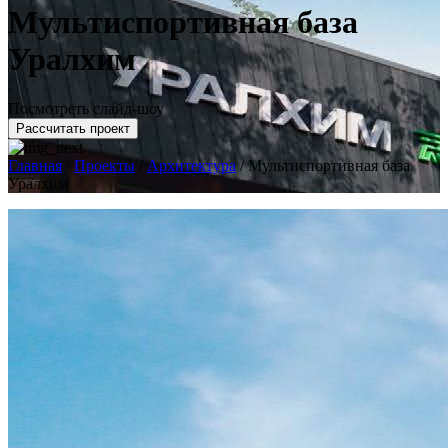
Мультиспортивная база
Уралхим
Посмотреть слайд-шоу
Рассчитать проект
Главная
/
Проекты
/
Архитектура
/
Мультиспортивная база
Уралхим