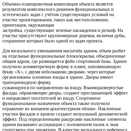
Объемно-планировочная композиция объекта является
результатом комплексного решения функциональных и
эстетических задач с учётом существующих условий на
участке проектирования, таких как местоположение,
ориентация, окружающая
застройка, существующие зеленые насаждения и рельеф. На
участке присутствуют крупномерные деревья, включая дубы,
сохранение которых было одной из задач проекта.
Для визуального уменьшения масштаба здания, объем разбит
на отдельные функциональные блоки/крылья, объединенные
общим ядром, где размещается фойе спортивной базы. Здание
получило асимметричную форму в плане, напоминающую
букву «Х», с двумя небольшими дворами, через которые
организованы основные входы в здание. Дворы имеют
трапециевидную форму,
сужающуюся по направлению ко входу. Взаиморазвернутые
фасады, обрамляющие дворы, создают приглашающий эффект
и направляют посетителей ко входу. Спортивное
функциональное назначение объекта также получило
отражение во внешнем архитектурном облике. Наклонные
участки фасадов и кровли создают визуальный динамический
эффект. Под определенными ракурсами наклонные элементы
здания вызывают ассоциации с положением палок и лыж
спортсмена при движении. В качестве визуального референса