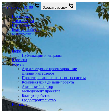
+7 (495) 968-81-00
Заказать звонок
Все проекты
Архитектура
Интерьеры
Благоустройство
Мастер-план
Меню
Бюро
Публикации и награды
Проекты
Услуги
Архитектурное проектирование
Дизайн интерьеров
Проектирование инженерных систем
Комплектация дизайн-проекта
Авторский надзор
Менеджмент проектов
Благоустройство
Градостроительство
Контакты