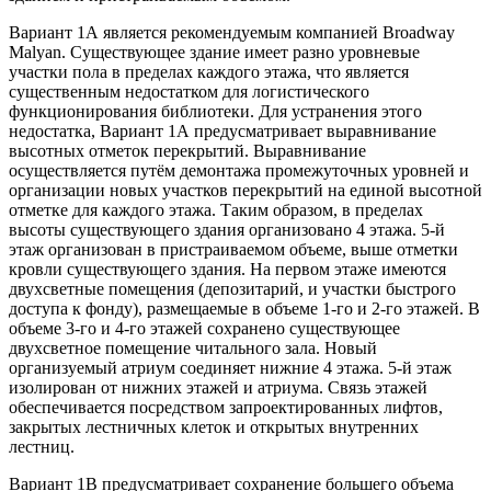
Вариант 1А является рекомендуемым компанией Broadway
Malyan. Существующее здание имеет разно уровневые
участки пола в пределах каждого этажа, что является
существенным недостатком для логистического
функционирования библиотеки. Для устранения этого
недостатка, Вариант 1А предусматривает выравнивание
высотных отметок перекрытий. Выравнивание
осуществляется путём демонтажа промежуточных уровней и
организации новых участков перекрытий на единой высотной
отметке для каждого этажа. Таким образом, в пределах
высоты существующего здания организовано 4 этажа. 5-й
этаж организован в пристраиваемом объеме, выше отметки
кровли существующего здания. На первом этаже имеются
двухсветные помещения (депозитарий, и участки быстрого
доступа к фонду), размещаемые в объеме 1-го и 2-го этажей. В
объеме 3-го и 4-го этажей сохранено существующее
двухсветное помещение читального зала. Новый
организуемый атриум соединяет нижние 4 этажа. 5-й этаж
изолирован от нижних этажей и атриума. Связь этажей
обеспечивается посредством запроектированных лифтов,
закрытых лестничных клеток и открытых внутренних
лестниц.
Вариант 1В предусматривает сохранение большего объема