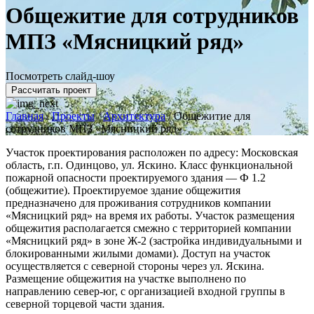
Общежитие для сотрудников
МПЗ «Мясницкий ряд»
Посмотреть слайд-шоу
Рассчитать проект
Главная
/
Проекты
/
Архитектура
/
Общежитие для
сотрудников МПЗ «Мясницкий ряд»
Участок проектирования расположен по адресу: Московская
область, г.п. Одинцово, ул. Яскино. Класс функциональной
пожарной опасности проектируемого здания — Ф 1.2
(общежитие). Проектируемое здание общежития
предназначено для проживания сотрудников компании
«Мясницкий ряд» на время их работы. Участок размещения
общежития располагается смежно с территорией компании
«Мясницкий ряд» в зоне Ж-2 (застройка индивидуальными и
блокированными жилыми домами). Доступ на участок
осуществляется с северной стороны через ул. Яскина.
Размещение общежития на участке выполнено по
направлению север-юг, с организацией входной группы в
северной торцевой части здания.