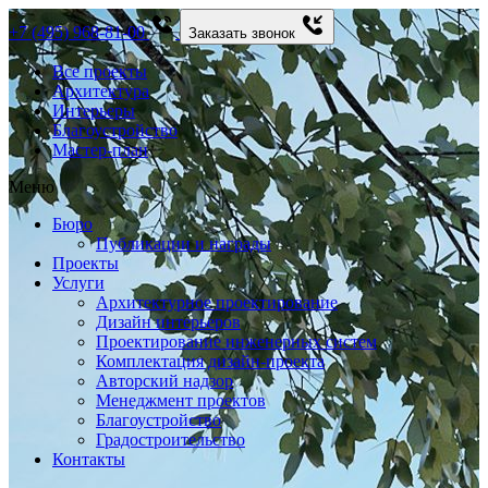
+7 (495) 968-81-00
Заказать звонок
Все проекты
Архитектура
Интерьеры
Благоустройство
Мастер-план
Меню
Бюро
Публикации и награды
Проекты
Услуги
Архитектурное проектирование
Дизайн интерьеров
Проектирование инженерных систем
Комплектация дизайн-проекта
Авторский надзор
Менеджмент проектов
Благоустройство
Градостроительство
Контакты