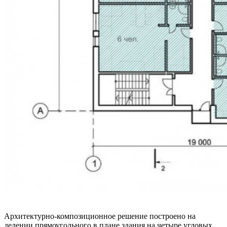
Архитектурно-композиционное решение построено на
делении прямоугольного в плане здания на четыре угловых