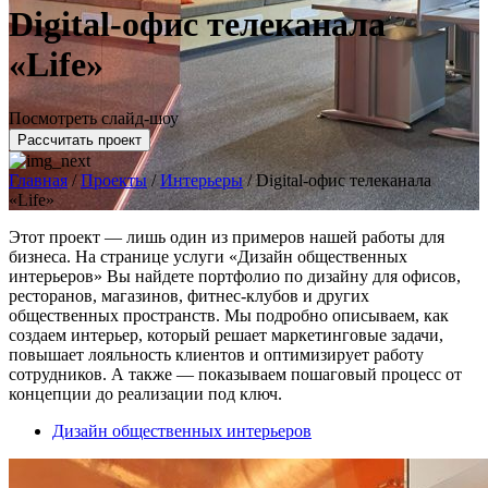
Digital-офис телеканала
«Life»
Посмотреть слайд-шоу
Рассчитать проект
Главная
/
Проекты
/
Интерьеры
/
Digital-офис телеканала
«Life»
Этот проект — лишь один из примеров нашей работы для
бизнеса. На странице услуги «Дизайн общественных
интерьеров» Вы найдете портфолио по дизайну для офисов,
ресторанов, магазинов, фитнес-клубов и других
общественных пространств. Мы подробно описываем, как
создаем интерьер, который решает маркетинговые задачи,
повышает лояльность клиентов и оптимизирует работу
сотрудников. А также — показываем пошаговый процесс от
концепции до реализации под ключ.
Дизайн общественных интерьеров