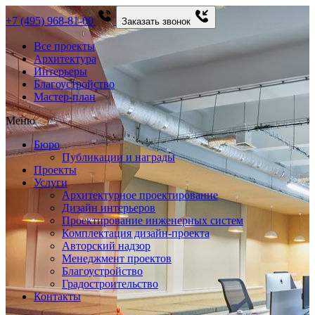
+7 (495) 968-81-00
Заказать звонок
Все проекты
Архитектура
Интерьеры
Благоустройство
Мастер-план
Меню
Бюро
Публикации и награды
Проекты
Услуги
Архитектурное проектирование
Дизайн интерьеров
Проектирование инженерных систем
Комплектация дизайн-проекта
Авторский надзор
Менеджмент проектов
Благоустройство
Градостроительство
Контакты