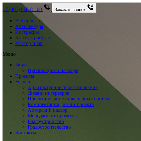
+7 (495) 968-81-00
Заказать звонок
Все проекты
Архитектура
Интерьеры
Благоустройство
Мастер-план
Меню
Бюро
Публикации и награды
Проекты
Услуги
Архитектурное проектирование
Дизайн интерьеров
Проектирование инженерных систем
Комплектация дизайн-проекта
Авторский надзор
Менеджмент проектов
Благоустройство
Градостроительство
Контакты