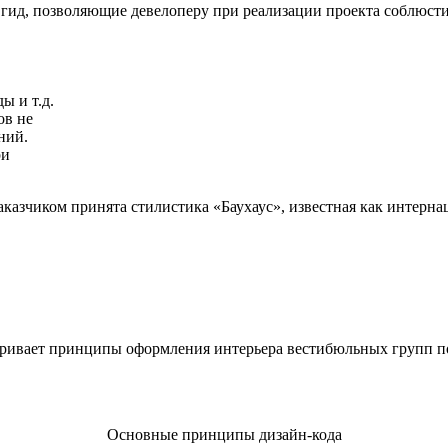
гид, позволяющие девелоперу при реализации проекта соблюст
ы и т.д.
ов не
ний.
ри
казчиком принята стилистика «Баухаус», известная как интерна
атривает принципы оформления интерьера вестибюльных групп 
Основные принципы дизайн-кода