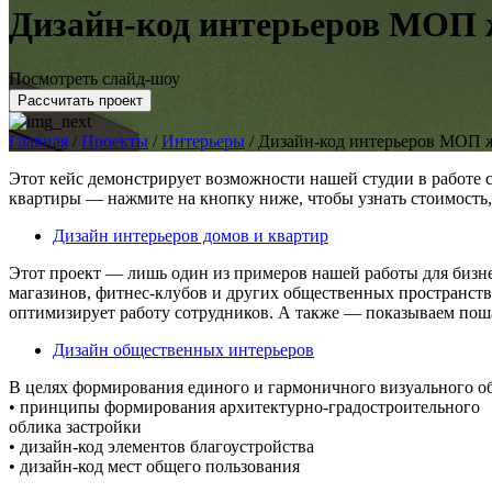
Дизайн-код интерьеров МОП
Посмотреть слайд-шоу
Рассчитать проект
Главная
/
Проекты
/
Интерьеры
/
Дизайн-код интерьеров МОП 
Этот кейс демонстрирует возможности нашей студии в работе с
квартиры — нажмите на кнопку ниже, чтобы узнать стоимость, 
Дизайн интерьеров домов и квартир
Этот проект — лишь один из примеров нашей работы для бизне
магазинов, фитнес-клубов и других общественных пространств
оптимизирует работу сотрудников. А также — показываем пош
Дизайн общественных интерьеров
В целях формирования единого и гармоничного визуального о
• принципы формирования архитектурно-градостроительного
облика застройки
• дизайн-код элементов благоустройства
• дизайн-код мест общего пользования