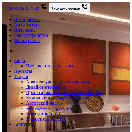
+7 (495) 968-81-00
Заказать звонок
Все проекты
Архитектура
Интерьеры
Благоустройство
Мастер-план
Меню
Бюро
Публикации и награды
Проекты
Услуги
Архитектурное проектирование
Дизайн интерьеров
Проектирование инженерных систем
Комплектация дизайн-проекта
Авторский надзор
Менеджмент проектов
Благоустройство
Градостроительство
Контакты