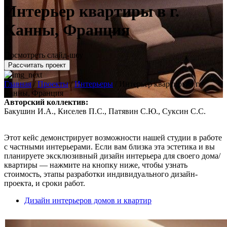
Интерьер квартиры в г.
Канны, Франция
Посмотреть слайд-шоу
Рассчитать проект
Главная
/
Проекты
/
Интерьеры
/
Интерьер квартиры в г.
Канны, Франция
Авторский коллектив:
Бакушин И.А., Киселев П.С., Патявин С.Ю., Суксин С.С.
Этот кейс демонстрирует возможности нашей студии в работе
с частными интерьерами. Если вам близка эта эстетика и вы
планируете эксклюзивный дизайн интерьера для своего дома/
квартиры — нажмите на кнопку ниже, чтобы узнать
стоимость, этапы разработки индивидуального дизайн-
проекта, и сроки работ.
Дизайн интерьеров домов и квартир