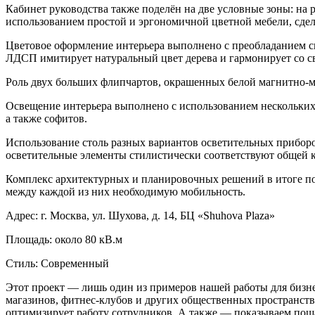
Кабинет руководства также поделён на две условные зоны: на
использованием простой и эргономичной цветной мебели, сде
Цветовое оформление интерьера выполнено с преобладанием св
ЛДСП имитирует натуральный цвет дерева и гармонирует со св
Роль двух больших флипчартов, окрашенных белой магнитно-ма
Освещение интерьера выполнено с использованием нескольких
а также софитов.
Использование столь разных вариантов осветительных приборо
осветительные элементы стилистически соответствуют общей 
Комплекс архитектурных и планировочных решений в итоге позв
между каждой из них необходимую мобильность.
Адрес: г. Москва, ул. Шухова, д. 14, БЦ «Shuhova Plaza»
Площадь: около 80 кВ.м
Стиль: Современный
Этот проект — лишь один из примеров нашей работы для бизне
магазинов, фитнес-клубов и других общественных пространств
оптимизирует работу сотрудников. А также — показываем пош