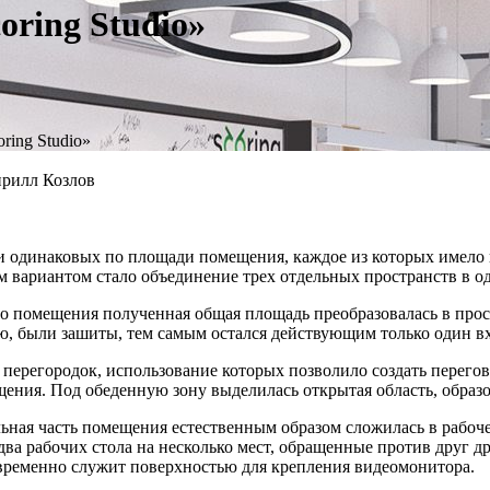
ring Studio»
ring Studio»
ирилл Козлов
и одинаковых по площади помещения, каждое из которых имело 
 вариантом стало объединение трех отдельных пространств в 
го помещения полученная общая площадь преобразовалась в про
 были зашиты, тем самым остался действующим только один вх
перегородок, использование которых позволило создать перего
ения. Под обеденную зону выделилась открытая область, образ
ная часть помещения естественным образом сложилась в рабоче
а рабочих стола на несколько мест, обращенные против друг др
временно служит поверхностью для крепления видеомонитора.