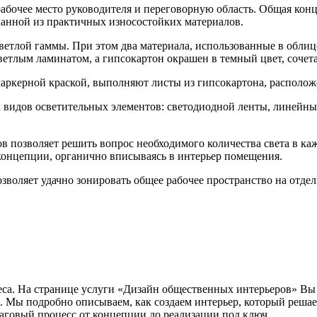
 рабочее место руководителя и переговорную область. Общая ко
ланной из практичных износостойких материалов.
етлой гаммы. При этом два материала, использованные в облиц
етлым ламинатом, а гипсокартон окрашен в темный цвет, сочет
ркерной краской, выполняют листы из гипсокартона, расположе
 видов осветительных элементов: светодиодной ленты, линейны
в позволяет решить вопрос необходимого количества света в каж
концепции, органично вписываясь в интерьер помещения.
оляет удачно зонировать общее рабочее пространство на отдель
са. На странице услуги «Дизайн общественных интерьеров» Вы 
. Мы подробно описываем, как создаем интерьер, который решае
аговый процесс от концепции до реализации под ключ.