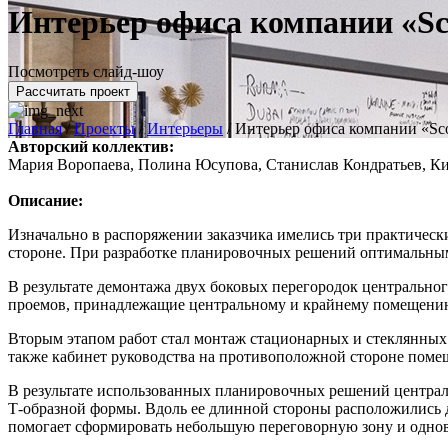
Интерьер офиса компании «Sco
Посмотреть слайд-шоу
Рассчитать проект
Главная
/
Проекты
/
Интерьеры
/
Интерьер офиса компании «Sco
Авторский коллектив:
Мария Воропаева, Полина Юсупова, Станислав Кондратьев, К
Описание:
Изначально в распоряжении заказчика имелись три практическ
стороне. При разработке планировочных решений оптимальным
В результате демонтажа двух боковых перегородок центрально
проемов, принадлежащие центральному и крайнему помещению,
Вторым этапом работ стал монтаж стационарных и стеклянных 
также кабинет руководства на противоположной стороне помещ
В результате использованных планировочных решений централь
Т-образной формы. Вдоль ее длинной стороны расположились дв
помогает сформировать небольшую переговорную зону и одно