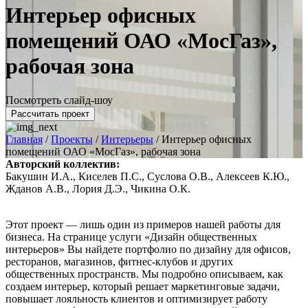
Интерьер офисных
помещений ОАО «МосГаз»,
рабочая зона
Посмотреть слайд-шоу
Рассчитать проект
Главная
/
Проекты
/
Интерьеры
/
Интерьер офисных
помещений ОАО «МосГаз», рабочая зона
Авторский коллектив:
Бакушин И.А., Киселев П.С., Суслова О.В., Алексеев К.Ю.,
Жданов А.В., Лория Д.Э., Чикина О.К.
Этот проект — лишь один из примеров нашей работы для
бизнеса. На странице услуги «Дизайн общественных
интерьеров» Вы найдете портфолио по дизайну для офисов,
ресторанов, магазинов, фитнес-клубов и других
общественных пространств. Мы подробно описываем, как
создаем интерьер, который решает маркетинговые задачи,
повышает лояльность клиентов и оптимизирует работу