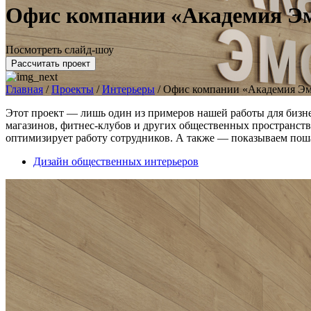
Офис компании «Академия Э
Посмотреть слайд-шоу
Рассчитать проект
Главная
/
Проекты
/
Интерьеры
/
Офис компании «Академия Э
Этот проект — лишь один из примеров нашей работы для бизне
магазинов, фитнес-клубов и других общественных пространств
оптимизирует работу сотрудников. А также — показываем пош
Дизайн общественных интерьеров