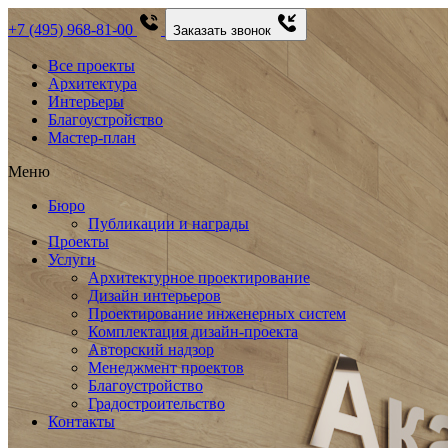
+7 (495) 968-81-00
Заказать звонок
Все проекты
Архитектура
Интерьеры
Благоустройство
Мастер-план
Меню
Бюро
Публикации и награды
Проекты
Услуги
Архитектурное проектирование
Дизайн интерьеров
Проектирование инженерных систем
Комплектация дизайн-проекта
Авторский надзор
Менеджмент проектов
Благоустройство
Градостроительство
Контакты