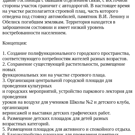
здание гостиницы с бывшим отделением связи, с восточной
стороны участок граничит с автодорогой. В настоящее время
на участке располагается строевой плац, часть которого
отведена под стоянку автомобилей, памятник В.И. Ленину и
Обелиск погибшим землякам. Территория находится в
заброшенном состоянии и имеет низкий уровень
востребованности населением.
Концепция:
1. Создание полифункционального городского пространства,
соответствующего потребностям жителей разных возрастов.
2. Сохранение существующей растительности, размещение
новых
функциональных зон на участке строевого плаца.
3. Организация центральной городской площади для
проведения культурных
и городских мероприятий, устройство паркового лектория для
проведения
уроков на воздухе для учеников Школы №2 и детского клуба,
организация
вернисажей и выставки детских графических работ.
4. Размещение детских площадок для детей разных
возрастных категорий.
5. Размещения площадок для активного и спокойного отдыха.
6. Благоустройство площадок для проведения памятных