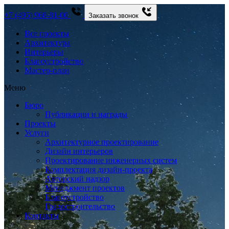
+7 (495) 968-81-00
Заказать звонок
Все проекты
Архитектура
Интерьеры
Благоустройство
Мастер-план
Меню
Бюро
Публикации и награды
Проекты
Услуги
Архитектурное проектирование
Дизайн интерьеров
Проектирование инженерных систем
Комплектация дизайн-проекта
Авторский надзор
Менеджмент проектов
Благоустройство
Градостроительство
Контакты