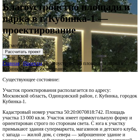
Благоустройство площади и
парка в г. Кубинка-1 —
проектирование
Посмотреть слайд-шоу
Рассчитать проект
Главная
/
Проекты
/
Благоустройство площади и парка в г.
Кубинка-1 — проектирование
Существующее состояние:
Участок проектирования располагается по адресу:
Московской область, Одинцовский район, г. Кубинка, городок
Кубинка-1.
Кадастровый номер участка 50:20:0070818:742. Площадь
участка 13 000 кв.м. Участок имеет прямоугольную форму и
ориентирован строго по сторонам света. С юга к участку
примыкают здания супермаркета, магазинов и детского клуба,
с запада — жилой дом, с севера — заброшенное здание и