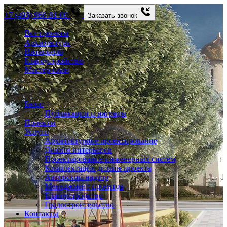
+7 (495) 968-81-00
Заказать звонок
Все проекты
Архитектура
Интерьеры
Благоустройство
Мастер-план
Меню
Бюро
Публикации и награды
Проекты
Услуги
Архитектурное проектирование
Дизайн интерьеров
Проектирование инженерных систем
Комплектация дизайн-проекта
Авторский надзор
Менеджмент проектов
Благоустройство
Градостроительство
Контакты