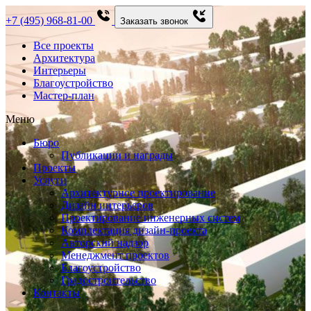
+7 (495) 968-81-00
Заказать звонок
Все проекты
Архитектура
Интерьеры
Благоустройство
Мастер-план
Меню
Бюро
Публикации и награды
Проекты
Услуги
Архитектурное проектирование
Дизайн интерьеров
Проектирование инженерных систем
Комплектация дизайн-проекта
Авторский надзор
Менеджмент проектов
Благоустройство
Градостроительство
Контакты