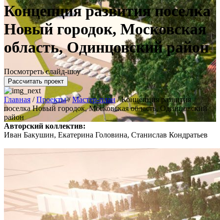
Концепция развития поселка
Новый городок, Московская
область, Одинцовский район
Посмотреть слайд-шоу
Рассчитать проект
Главная
/
Проекты
/
Мастер-план
/
Концепция развития
поселка Новый городок, Московская область, Одинцовский
район
Авторский коллектив:
Иван Бакушин, Екатерина Головина, Станислав Кондратьев