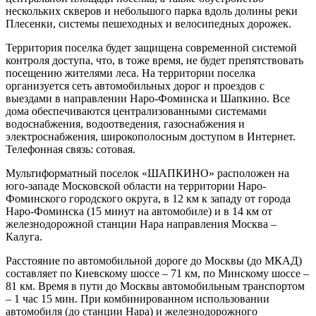
нескольких скверов и небольшого парка вдоль долины реки
Плесенки, системы пешеходных и велосипедных дорожек.
Территория поселка будет защищена современной системой
контроля доступа, что, в тоже время, не будет препятствовать
посещению жителями леса. На территории поселка
организуется сеть автомобильных дорог и проездов с
выездами в направлении Наро-Фоминска и Шапкино. Все
дома обеспечиваются централизованными системами
водоснабжения, водоотведения, газоснабжения и
электроснабжения, широкополосным доступом в Интернет.
Телефонная связь: сотовая.
Мультиформатный поселок «ШАПКИНО» расположен на
юго-западе Московской области на территории Наро-
Фоминского городского округа, в 12 км к западу от города
Наро-Фоминска (15 минут на автомобиле) и в 14 км от
железнодорожной станции Нара направления Москва –
Калуга.
Расстояние по автомобильной дороге до Москвы (до МКАД)
составляет по Киевскому шоссе – 71 км, по Минскому шоссе –
81 км. Время в пути до Москвы автомобильным транспортом
– 1 час 15 мин. При комбинированном использовании
автомобиля (до станции Нара) и железнодорожного