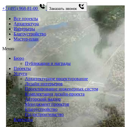
+7 (495) 968-81-00
Заказать звонок
Все проекты
Архитектура
Интерьеры
Благоустройство
Мастер-план
Меню
Бюро
Публикации и награды
Проекты
Услуги
Архитектурное проектирование
Дизайн интерьеров
Проектирование инженерных систем
Комплектация дизайн-проекта
Авторский надзор
Менеджмент проектов
Благоустройство
Градостроительство
Контакты