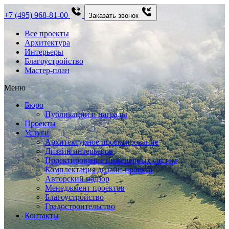
+7 (495) 968-81-00
Заказать звонок
Все проекты
Архитектура
Интерьеры
Благоустройство
Мастер-план
Меню
Бюро
Публикации и награды
Проекты
Услуги
Архитектурное проектирование
Дизайн интерьеров
Проектирование инженерных систем
Комплектация дизайн-проекта
Авторский надзор
Менеджмент проектов
Благоустройство
Градостроительство
Контакты