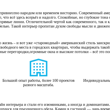
 привнесено народом или временем висторию. Современный амер
, что всё здесь всерьёз и надолго. Спокойные, но глубокие тона 
 прямые линии. Отличительной чертой как современного, так и 
елью. Такой интерьер пропитан духом свободы мысли и движен
ю жизнь – и вот уже «старомодный» американский стиль заискр
свободного места в городских квартирах, чтобы выдержать тако
ые перегородки,огромные окна и высокие потолки – всё это по
Большой опыт работы, более 100 проектов
Индивидуальны
разного масштаба.
н интерьера и стали его изюминками, а иногда и доминантами. 
шуюся для праздничного обеда. Камин в гостиной — дань времен