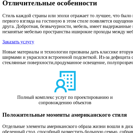
Отличительные особенности
Стиль каждой страны или эпохи отражает то лучшее, что было
первого взгляда на гостиную в этом стиле появляется ощущение
друга. Добротная, безвычурности, мебель, имеет выдержанные
незанятые мебелью пространства иширокие проходы между меб
Заказать услугу
Новые материалы и технологии призваны дать классике втору
ширмами и украсился встроенной подсветкой. Из-за дефицита 
стеклянные поверхности,продуманное освещение, полупрозрачн
Полный комплекс услуг по проектированию и
сопровождению объектов
Положительные моменты американского стиля
Отдельные элементы американского образа жизни вошли в дизай
обеденный стол, способный разместить большую семью, собрав