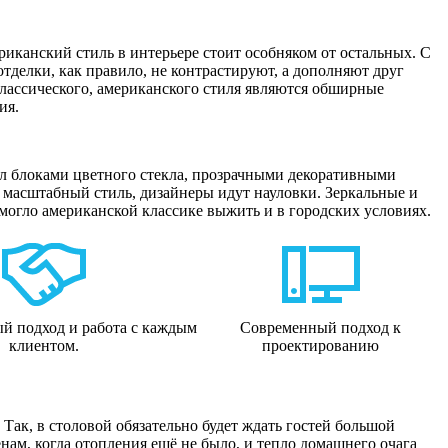
иканский стиль в интерьере стоит особняком от остальных. С
отделки, как правило, не контрастируют, а дополняют друг
классического, американского стиля являются обширные
ия.
ил блоками цветного стекла, прозрачными декоративными
й масштабный стиль, дизайнеры идут науловки. Зеркальные и
могло американской классике выжить и в городских условиях.
й подход и работа с каждым
Современный подход к
клиентом.
проектированию
Так, в столовой обязательно будет ждать гостей большой
ам, когда отопления ещё не было, и тепло домашнего очага