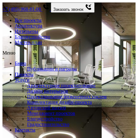
+7 (495) 968-81-00
Заказать звонок
Все проекты
Архитектура
Интерьеры
Благоустройство
Мастер-план
Меню
Бюро
Публикации и награды
Проекты
Услуги
Архитектурное проектирование
Дизайн интерьеров
Проектирование инженерных систем
Комплектация дизайн-проекта
Авторский надзор
Менеджмент проектов
Благоустройство
Градостроительство
Контакты