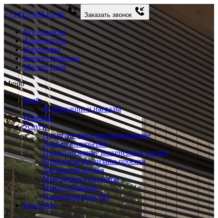
+7 (495) 968-81-00
Заказать звонок
Все проекты
Архитектура
Интерьеры
Благоустройство
Мастер-план
Меню
Бюро
Публикации и награды
Проекты
Услуги
Архитектурное проектирование
Дизайн интерьеров
Проектирование инженерных систем
Комплектация дизайн-проекта
Авторский надзор
Менеджмент проектов
Благоустройство
Градостроительство
Контакты