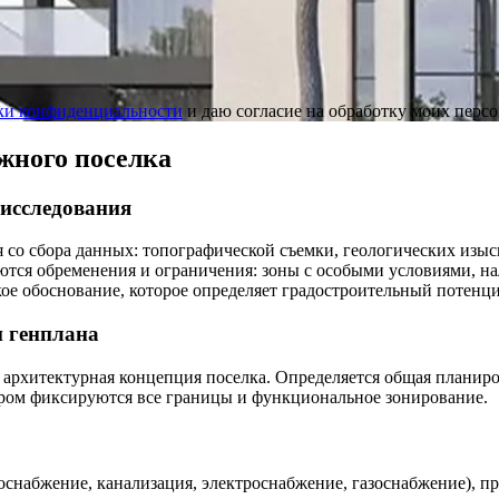
ки конфиденциальности
и даю согласие на обработку моих перс
жного поселка
 исследования
 со сбора данных: топографической съемки, геологических изыс
ются обременения и ограничения: зоны с особыми условиями, на
кое обоснование, которое определяет градостроительный потенц
и генплана
 архитектурная концепция поселка. Определяется общая планир
тором фиксируются все границы и функциональное зонирование.
набжение, канализация, электроснабжение, газоснабжение), пр