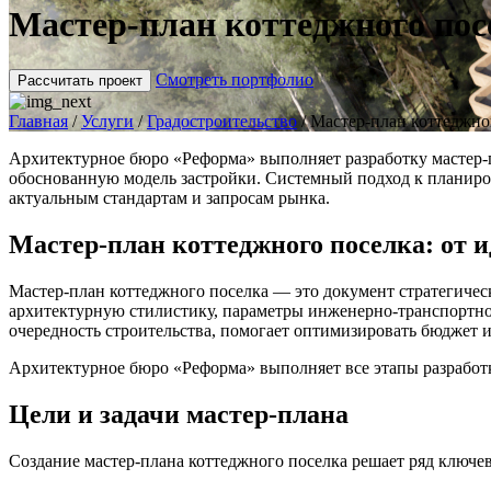
Мастер-план коттеджного пос
Смотреть портфолио
Рассчитать проект
Главная
/
Услуги
/
Градостроительство
/
Мастер-план коттеджно
Архитектурное бюро «Реформа» выполняет разработку мастер-
обоснованную модель застройки. Системный подход к планиров
актуальным стандартам и запросам рынка.
Мастер-план коттеджного поселка: от и
Мастер-план коттеджного поселка — это документ стратегиче
архитектурную стилистику, параметры инженерно-транспортной
очередность строительства, помогает оптимизировать бюджет и
Архитектурное бюро «Реформа» выполняет все этапы разработк
Цели и задачи мастер-плана
Создание мастер-плана коттеджного поселка решает ряд ключев