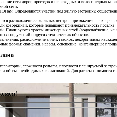
ание сети дорог, проездов и пешеходных и велосипедных марш
ной сети.
 ТЭПам. Определяются участки под жилую застройку, обществен
ется расположение локальных центров притяжения — скверов, д
или коворкинги, которые повышают привлекательность поселка.
Планируются трассы инженерных сетей (водоснабжение, канализ
ных сооружений и других технических объектов.
 озеленения: расположение аллей, газонов, декоративных насажд
рные формы: скамейки, навесы, освещение, контейнерные площа
плана
территории, сложности рельефа, плотности планируемой застрой
и и объема необходимых согласований. Для расчета стоимости 
жемся!