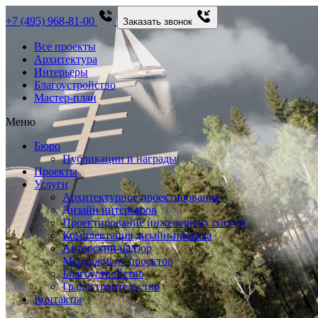
+7 (495) 968-81-00
Заказать звонок
Все проекты
Архитектура
Интерьеры
Благоустройство
Мастер-план
Меню
Бюро
Публикации и награды
Проекты
Услуги
Архитектурное проектирование
Дизайн интерьеров
Проектирование инженерных систем
Комплектация дизайн-проекта
Авторский надзор
Менеджмент проектов
Благоустройство
Градостроительство
Контакты