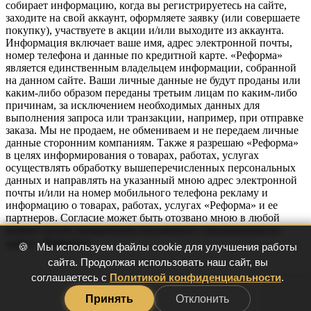
собирает информацию, когда вы регистрируетесь на сайте,
заходите на свой аккаунт, оформляете заявку (или совершаете
покупку), участвуете в акции и/или выходите из аккаунта.
Информация включает ваше имя, адрес электронной почты,
номер телефона и данные по кредитной карте. «Реформа»
является единственным владельцем информации, собранной
на данном сайте. Ваши личные данные не будут проданы или
каким-либо образом переданы третьим лицам по каким-либо
причинам, за исключением необходимых данных для
выполнения запроса или транзакции, например, при отправке
заказа. Мы не продаем, не обмениваем и не передаем личные
данные сторонним компаниям. Также я разрешаю «Реформа»
в целях информирования о товарах, работах, услугах
осуществлять обработку вышеперечисленных персональных
данных и направлять на указанный мною адрес электронной
почты и/или на номер мобильного телефона рекламу и
информацию о товарах, работах, услугах «Реформа» и ее
партнеров. Согласие может быть отозвано мною в любой
момент путем направления письменного уведомления по
адресу «Реформа».
🍪
Мы используем файлы cookie для улучшения работы
сайта. Продолжая использовать наш сайт, вы
соглашаетесь с
Политикой конфиденциальности
.
Принять
Отклонить