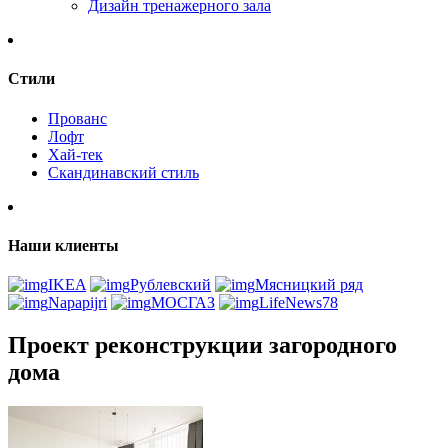
Дизайн тренажерного зала
Стили
Прованс
Лофт
Хай-тек
Скандинавский стиль
Наши клиенты
IKEA
Рублевский
Мясницкий ряд
Napapijri
МОСГАЗ
LifeNews78
Проект реконструкции загородного
дома